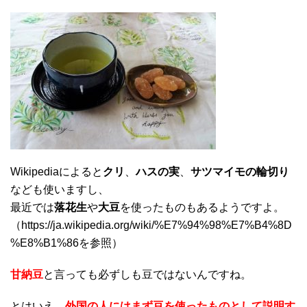
Wikipediaによると
クリ
、
ハスの実
、
サツマイモの輪切り
なども使いますし、
最近では
落花生
や
大豆
を使ったものもあるようですよ。
（https://ja.wikipedia.org/wiki/%E7%94%98%E7%B4%8D
%E8%B1%86を参照）
甘納豆
と言っても必ずしも豆ではないんですね。
とはいえ、
外国の人にはまず豆を使ったものとして説明す