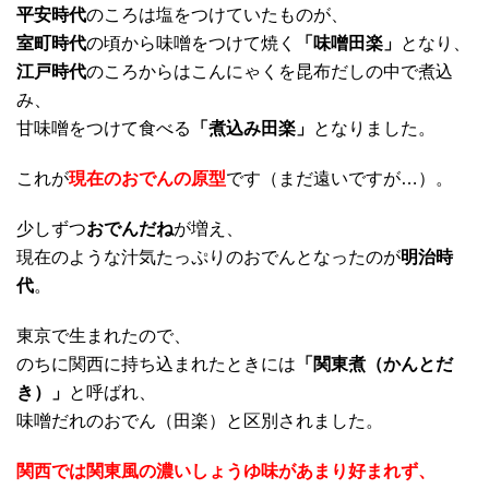
平安時代
のころは塩をつけていたものが、
室町時代
の頃から味噌をつけて焼く
「味噌田楽」
となり、
江戸時代
のころからはこんにゃくを昆布だしの中で煮込
み、
甘味噌をつけて食べる
「煮込み田楽」
となりました。
これが
現在のおでんの原型
です（まだ遠いですが…）。
少しずつ
おでんだね
が増え、
現在のような汁気たっぷりのおでんとなったのが
明治時
代
。
東京で生まれたので、
のちに関西に持ち込まれたときには
「関東煮（かんとだ
き）」
と呼ばれ、
味噌だれのおでん（田楽）と区別されました。
関西では関東風の濃いしょうゆ味があまり好まれず、