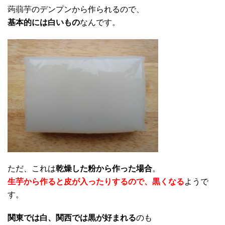
蒟蒻芋のデンプンから作られるので、
基本的には白いもの
なんです。
ただ、これは
乾燥した粉から作った場合
。
生芋から作ると皮が入ったりするので、黒くなる
ようで
す。
関東では白、関西では黒が好まれる
のも