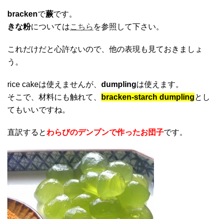
bracken
で
蕨
です。
きな粉
については
こちら
を参照して下さい。
これだけだと心許ないので、他の表現も見ておきましょ
う。
rice cakeは使えませんが、
dumpling
は使えます。
そこで、材料にも触れて、
bracken-starch dumpling
とし
てもいいですね。
直訳すると
わらびのデンプンで作ったお団子
です。