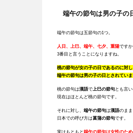
端午の節句は男の子の
端午の節句は五節句の1つ。
人日、上巳、端午、七夕、重陽
ですか
3番目と言うことになりますね。
桃の節句が女の子の日であるのに対し
端午の節句は男の子の日とされていま
桃の節句は
漢語
で
上巳の節句
とも言い
現在はほとんど桃の節句です。
それに対し、
端午の節句
は
漢語
のまま
日本での呼び方は
菖蒲の節句
です。
実はもともと
端午の節句は女性のため