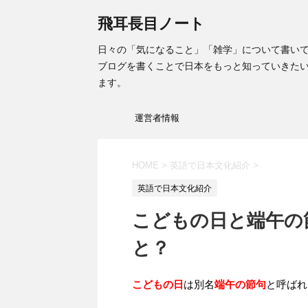
飛耳長目ノート
日々の「気になること」「雑学」について書い
ブログを書くことで日本をもっと知っていきた
ます。
運営者情報
HOME
>
英語で日本文化紹介
>
英語で日本文化紹介
こどもの日と端午の
と？
こどもの日
は別名
端午の節句
と呼ばれ