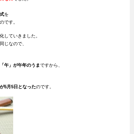
式
を
のです。
化していきました。
同じなので、
「午」が午年のうま
ですから、
が5月5日となった
のです。