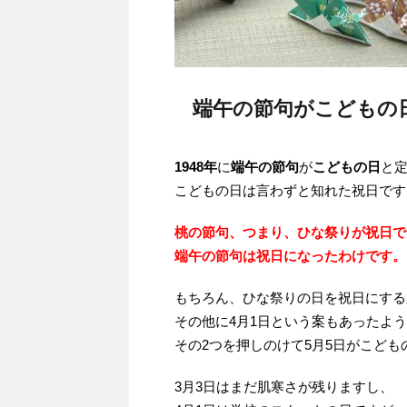
端午の節句がこどもの
1948年
に
端午の節句
が
こどもの日
と
こどもの日は言わずと知れた祝日です
桃の節句、つまり、ひな祭りが祝日で
端午の節句は祝日になったわけです。
もちろん、ひな祭りの日を祝日にする
その他に4月1日という案もあったよ
その2つを押しのけて5月5日がこども
3月3日はまだ肌寒さが残りますし、