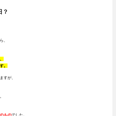
日？
ら、
、
す。
ますが、
。
のもの
でした。