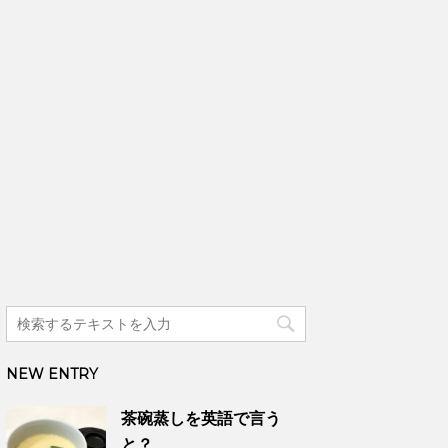
NEW ENTRY
茶碗蒸しを英語で言う
と？