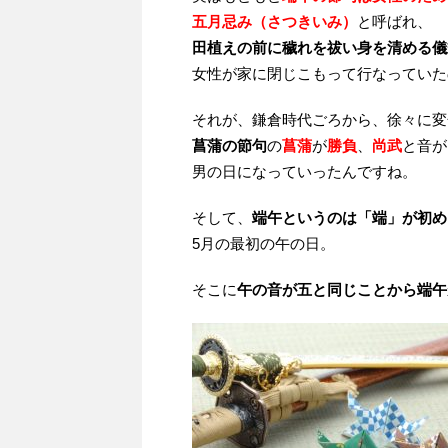
五月忌み（さつきいみ）
と呼ばれ、
田植えの前に穢れを祓い身を清める儀
女性が家に閉じこもって行なっていた
それが、鎌倉時代ごろから、徐々に変
菖蒲の節句
の
菖蒲
が
勝負
、
尚武
と音が
男の日になっていったんですね。
そして、
端午というのは「端」が初め
5月の最初の午の日。
そこに
午の音が五と同じことから端午