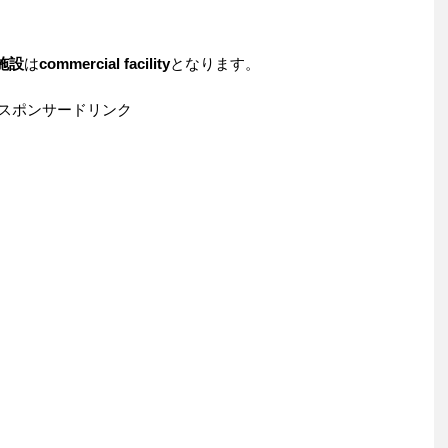
施設
は
commercial facility
となります。
スポンサードリンク