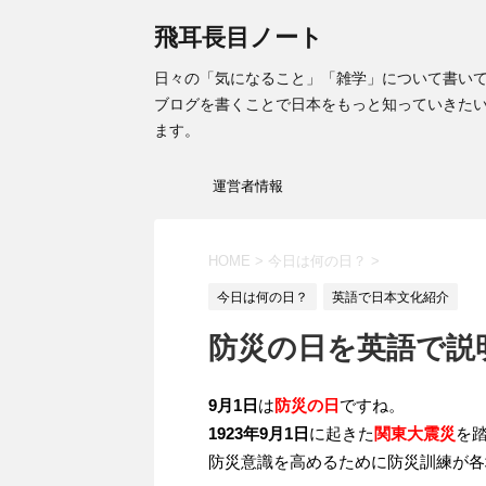
飛耳長目ノート
日々の「気になること」「雑学」について書い
ブログを書くことで日本をもっと知っていきた
ます。
運営者情報
HOME
>
今日は何の日？
>
今日は何の日？
英語で日本文化紹介
防災の日を英語で説
9月1日
は
防災の日
ですね。
1923年9月1日
に起きた
関東大震災
を
防災意識を高めるために防災訓練が各