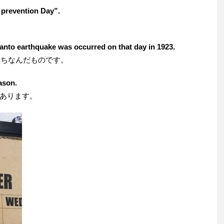
 prevention Day”.
nto earthquake was occurred on that day in 1923.
にちなんだものです。
eason.
あります。