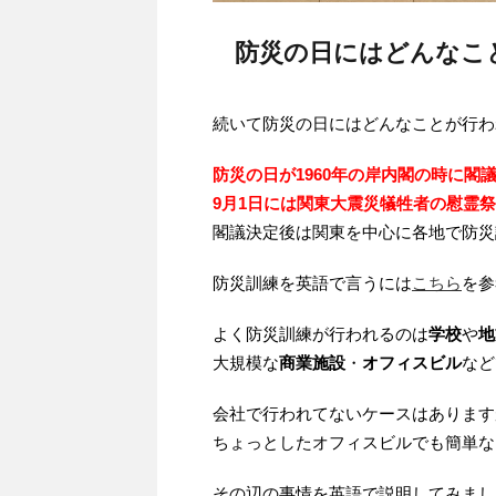
防災の日にはどんなこ
続いて防災の日にはどんなことが行わ
防災の日が1960年の岸内閣の時に閣
9月1日には関東大震災犠牲者の慰霊
閣議決定後は関東を中心に各地で防災
防災訓練を英語で言うには
こちら
を参
よく防災訓練が行われるのは
学校
や
地
大規模な
商業施設
・
オフィスビル
など
会社で行われてないケースはあります
ちょっとしたオフィスビルでも簡単な
その辺の事情を英語で説明してみまし