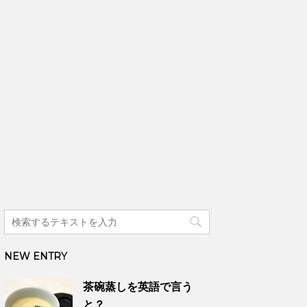
NEW ENTRY
茶碗蒸しを英語で言う
と？