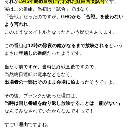
それが
1945年終戦直後に行われた紅白音楽試合
です。
実はこの番組、当初は「試合」ではなく、
「合戦」だったのですが、
GHQから「合戦」を使わない
よう言われ
、
このようなタイトルとなったという歴史もあります。
この番組は
12時の除夜の鐘がなるまで放映される
という、
まさに
年越しの番組
だったようです。
当たり前ですが、当時は終戦直後ですので、
当然終日運転の電車などもなく、
出場者の一部はそのまま会場に泊まった
そうですよ。
その後、ブランクがあった理由は、
当時は同じ番組を繰り返し放映することは「能がない」
なんてみなされていたからなんですって！
すごい理由ですよね。