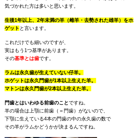
気づかれた方は多いと思います。
生後1年以上、2年未満の羊（雌羊・去勢された雄羊）をホ
ゲット
と言います。
これだけでも細いのですが、
実はもう1つ基準があります。
その
基準とは歯
です。
ラムは永久歯が生えていない仔羊。
ホゲットは永久門歯が1本以上生えた羊。
マトンは永久門歯が2本以上生えた羊。
門歯とはいわゆる前歯のこと
ですね。
羊の場合は上顎に前歯（＝門歯）がないので、
下顎に生えている4本の門歯の中の永久歯の数で
その羊がラムかどうかが決まるんですね。